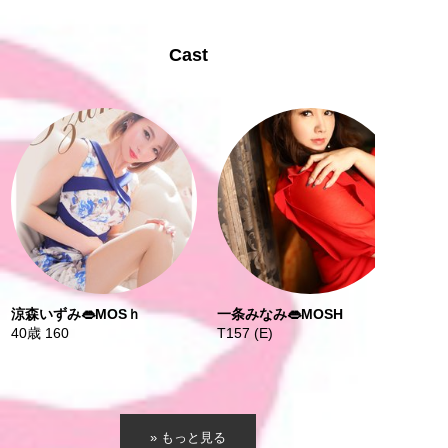
Cast
涼森いずみ👄MOSｈ
一条みなみ👄MOSH
40歳 160
T157 (E)
» もっと見る