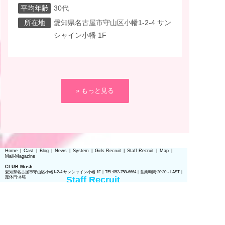
店時給 時給3,000円～+α ◎頑張り次
平均年齢
30代
第でスピード昇給可能
所在地
愛知県名古屋市守山区小幡1-2-4 サン
シャイン小幡 1F
» もっと見る
Home
|
Cast
|
Blog
|
News
|
System
|
Girls Recruit
|
Staff Recruit
|
Map
|
Mail-Magazine
CLUB Mosh
愛知県名古屋市守山区小幡1-2-4 サンシャイン小幡 1F｜TEL:052-758-6664｜営業時間:20:30～LAST｜
定休日:木曜
Staff Recruit